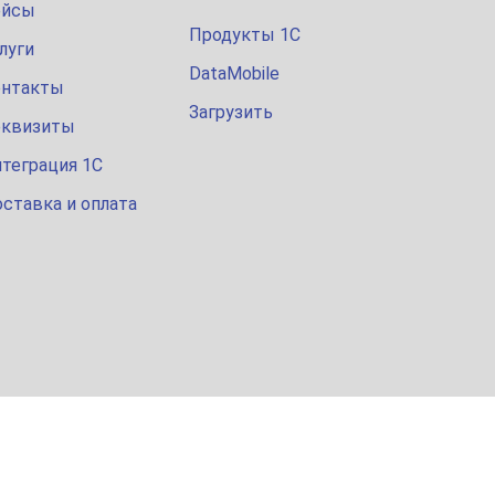
ейсы
Продукты 1С
луги
DataMobile
онтакты
Загрузить
еквизиты
теграция 1С
ставка и оплата