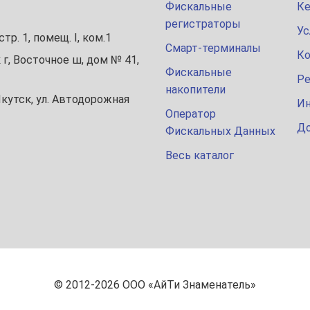
Фискальные
К
регистраторы
Ус
стр. 1, помещ. I, ком.1
Смарт-терминалы
К
 г, Восточное ш, дом № 41,
Фискальные
Р
накопители
 Якутск, ул. Автодорожная
Ин
Оператор
До
Фискальных Данных
Весь каталог
© 2012-2026 ООО «АйТи Знаменатель»