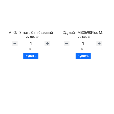
АТОЛ Smart.Slim базовый
ТСД лайт MS3690Plus Mark,USB (ручной,2D-имиджер HD,BT)
27 000 ₽
22 500 ₽
шт
шт
Купить
Купить